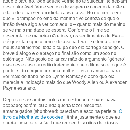
aquele barulho, todo aquele vermelho te sufocam, te deixam
desconfortável. Você sente o desespero e o medo da mãe e
o fato de o pai ser um idiota causa raiva. No momento em
que vi o tampão no olho da menina tive certeza de que o
irmão tivera algo a ver com aquilo – quanto mais do menino
se vê mais maldade se espera. Conforme o filme se
desenrola, de maneira não-linear, os sentimentos de Eva –
e é que claro que o nome dela seria Eva – se tornaram os
meus sentimentos, toda a culpa que ela carrega consigo. O
breve diálogo e o abraço no final são como um soco no
estômago. Não gosto de lançar mão do argumento “gênero”
mas neste caso acredito fortemente que o filme só é o que é
por ter sido dirigido por uma mulher – estou ansiosa para
ver mais do trabalho de Lynne Ramsay e acho que ela
merecia a indicação mais do que Woody Allen ou Alexander
Payne este ano.
Depois de assar dois bolos meu estoque de ovos havia
acabado; porém, eu ainda queria fazer biscoitos –
amanteigados (shortbread) pareciam a escolha perfeita.
O
livro da Martha só de cookies
tinha justamente o que eu
queria: uma receita fácil que rendeu biscoitos deliciosos.