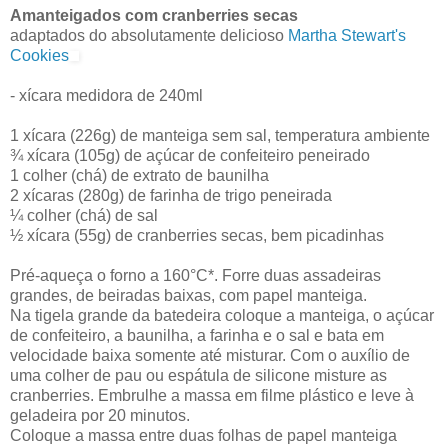
Amanteigados com cranberries secas
adaptados do absolutamente delicioso
Martha Stewart's
Cookies
- xícara medidora de 240ml
1 xícara (226g) de manteiga sem sal, temperatura ambiente
¾ xícara (105g) de açúcar de confeiteiro peneirado
1 colher (chá) de extrato de baunilha
2 xícaras (280g) de farinha de trigo peneirada
¼ colher (chá) de sal
½ xícara (55g) de cranberries secas, bem picadinhas
Pré-aqueça o forno a 160°C*. Forre duas assadeiras
grandes, de beiradas baixas, com papel manteiga.
Na tigela grande da batedeira coloque a manteiga, o açúcar
de confeiteiro, a baunilha, a farinha e o sal e bata em
velocidade baixa somente até misturar. Com o auxílio de
uma colher de pau ou espátula de silicone misture as
cranberries. Embrulhe a massa em filme plástico e leve à
geladeira por 20 minutos.
Coloque a massa entre duas folhas de papel manteiga