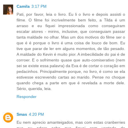
Camila
3:17 PM
Pati, por favor, leia o livro. Eu li o livro e depois assisti o
filme. O filme foi incrivelmente bem feito, a Tilda é um
arraso e eu fiquei impressionada como conseguiram
escalar atores - mirins, inclusive, que conseguiam passar
tanta maldade no olhar. Mas um dos motivos do filme ser o
que é é porque o livro é uma coisa de louco de bom. Eu
tive que parar de ler em alguns momentos, de tão pesado.
A maldade do Kevin é muito pior. A imbecilidade do pai é de
corroer. E o sofrimento quase que auto-comiserativo (nem
sei se existe essa palavra) da Eva é de cortar o coração em
pedacinhos. Principalmente porque, no livro, é como se ela
estivesse escrevendo cartas ao marido. Pense no choque
quando chega a parte em que é revelada a morte dele.
Sério, querida, leia.
Responder
Smas
4:20 PM
Eu nem aprecio amanteigados, mas com estas cranberries
que eu adoro acho que fiquei com vontade de