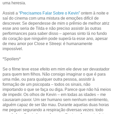
uma heresia.
Assisti a
“Precisamos Falar Sobre o Kevin”
ontem à noite e
saí do cinema com uma mistura de emoções difícil de
descrever. Se dependesse de mim o prêmio de melhor atriz
esse ano seria de Tilda e não preciso assistir às outras
performances para saber disso – apenas sinto lá no fundo
do coração que ninguém pode superá-la esse ano, apesar
de meu amor por Close e Streep: é humanamente
impossível.
*Spoilers*
Se o filme teve esse efeito em mim ele deve ser devastador
para quem tem filhos. Não consigo imaginar o que é para
uma mãe, ou para qualquer outra pessoa, assistir à
formação de um psicopata – todos os sinais, não
importando o que se faça ou diga. Parece que não há meios
de impedir. Os olhos de Kevin – em todas as idades – me
causaram pavor. Um ser humano sem nenhum sentimento,
alguém capaz de ser tão mau. Durante aquelas duas horas
me peguei segurando a respiração diversas vezes: todo