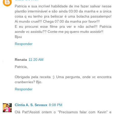
Patricia e sua incrível habilidade de me fazer salivar nesse
plantão interminável e são ainda 03:00 da manha e a única
coisa q eu tenho pra beliscar é uma bolacha passatempo!
Ai mundo cruel!!! Chega 07:00 da manha por favor!!!
E eu procurei esse filme pra ver e não achei!!! Patricia
aonde vc assistiu?? Conte-me pq quero muito assistir!!
Bjuu
Responder
Renata
11:20 AM
Patricia,
Obrigada pela receita :) Uma pergunta, onde vc encontra
cranberries? Bjo.
Responder
Cíntia A. S. Sevaux
8:08 PM
Olá Pat!!Assisti ontem o "Precisamos falar com Kevin" e