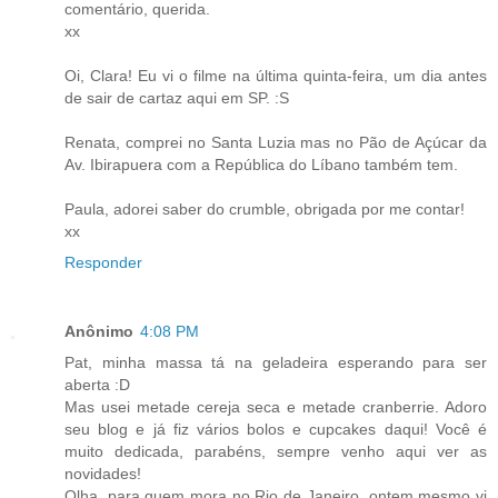
comentário, querida.
xx
Oi, Clara! Eu vi o filme na última quinta-feira, um dia antes
de sair de cartaz aqui em SP. :S
Renata, comprei no Santa Luzia mas no Pão de Açúcar da
Av. Ibirapuera com a República do Líbano também tem.
Paula, adorei saber do crumble, obrigada por me contar!
xx
Responder
Anônimo
4:08 PM
Pat, minha massa tá na geladeira esperando para ser
aberta :D
Mas usei metade cereja seca e metade cranberrie. Adoro
seu blog e já fiz vários bolos e cupcakes daqui! Você é
muito dedicada, parabéns, sempre venho aqui ver as
novidades!
Olha, para quem mora no Rio de Janeiro, ontem mesmo vi