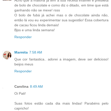
Acho que a maioria já tem a sua receita infalível e predileta
de bolo de chocolate e como diz o ditado, em time que está
ganhando não se mexe! rsss
O bolo de fubá já achei mas o de chocolate ainda não,
então lá vou eu experimentar sua sugestão! Essa cobertura
de cacau ficou linda demais!
Bjss e uma linda semana!
Responder
Marmita
7:58 AM
Que cor fantastica.. adorei a imagem, deve ser delicioso!
beijos meus
Responder
Carolina
8:49 AM
Oi Pati!
Suas fotos estão cada dia mais lindas! Parabéns pelo
capricho!