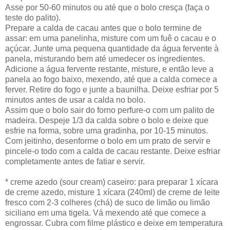
Asse por 50-60 minutos ou até que o bolo cresça (faça o
teste do palito).
Prepare a calda de cacau antes que o bolo termine de
assar: em uma panelinha, misture com um fuê o cacau e o
açúcar. Junte uma pequena quantidade da água fervente à
panela, misturando bem até umedecer os ingredientes.
Adicione a água fervente restante, misture, e então leve a
panela ao fogo baixo, mexendo, até que a calda comece a
ferver. Retire do fogo e junte a baunilha. Deixe esfriar por 5
minutos antes de usar a calda no bolo.
Assim que o bolo sair do forno perfure-o com um palito de
madeira. Despeje 1/3 da calda sobre o bolo e deixe que
esfrie na forma, sobre uma gradinha, por 10-15 minutos.
Com jeitinho, desenforme o bolo em um prato de servir e
pincele-o todo com a calda de cacau restante. Deixe esfriar
completamente antes de fatiar e servir.
* creme azedo (sour cream) caseiro: para preparar 1 xícara
de creme azedo, misture 1 xícara (240ml) de creme de leite
fresco com 2-3 colheres (chá) de suco de limão ou limão
siciliano em uma tigela. Vá mexendo até que comece a
engrossar. Cubra com filme plástico e deixe em temperatura