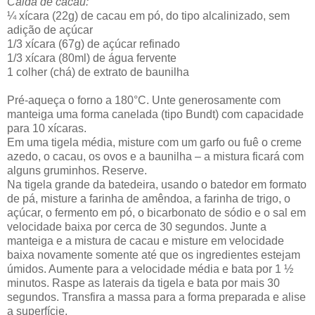
Calda de cacau:
¼ xícara (22g) de cacau em pó, do tipo alcalinizado, sem
adição de açúcar
1/3 xícara (67g) de açúcar refinado
1/3 xícara (80ml) de água fervente
1 colher (chá) de extrato de baunilha
Pré-aqueça o forno a 180°C. Unte generosamente com
manteiga uma forma canelada (tipo Bundt) com capacidade
para 10 xícaras.
Em uma tigela média, misture com um garfo ou fuê o creme
azedo, o cacau, os ovos e a baunilha – a mistura ficará com
alguns gruminhos. Reserve.
Na tigela grande da batedeira, usando o batedor em formato
de pá, misture a farinha de amêndoa, a farinha de trigo, o
açúcar, o fermento em pó, o bicarbonato de sódio e o sal em
velocidade baixa por cerca de 30 segundos. Junte a
manteiga e a mistura de cacau e misture em velocidade
baixa novamente somente até que os ingredientes estejam
úmidos. Aumente para a velocidade média e bata por 1 ½
minutos. Raspe as laterais da tigela e bata por mais 30
segundos. Transfira a massa para a forma preparada e alise
a superfície.