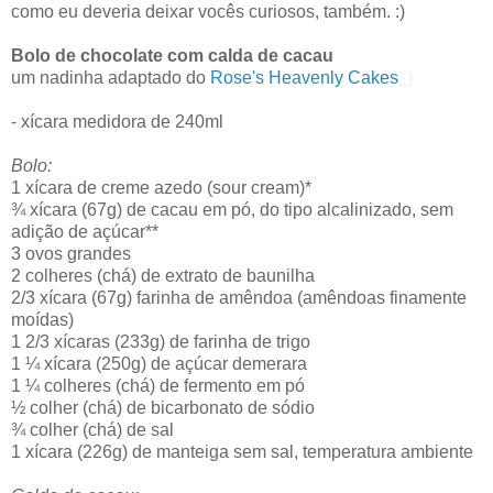
como eu deveria deixar vocês curiosos, também. :)
Bolo de chocolate com calda de cacau
um nadinha adaptado do
Rose's Heavenly Cakes
- xícara medidora de 240ml
Bolo:
1 xícara de creme azedo (sour cream)*
¾ xícara (67g) de cacau em pó, do tipo alcalinizado, sem
adição de açúcar**
3 ovos grandes
2 colheres (chá) de extrato de baunilha
2/3 xícara (67g) farinha de amêndoa (amêndoas finamente
moídas)
1 2/3 xícaras (233g) de farinha de trigo
1 ¼ xícara (250g) de açúcar demerara
1 ¼ colheres (chá) de fermento em pó
½ colher (chá) de bicarbonato de sódio
¾ colher (chá) de sal
1 xícara (226g) de manteiga sem sal, temperatura ambiente