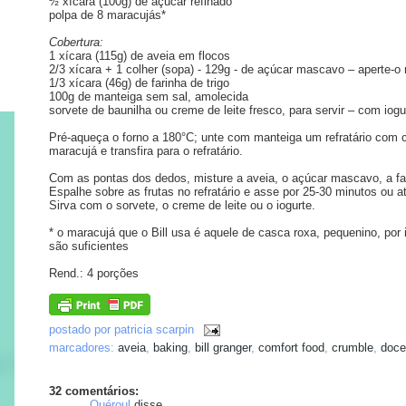
½ xícara (100g) de açúcar refinado
polpa de 8 maracujás*
Cobertura:
1 xícara (115g) de aveia em flocos
2/3 xícara + 1 colher (sopa) - 129g - de açúcar mascavo – aperte-o 
1/3 xícara (46g) de farinha de trigo
100g de manteiga sem sal, amolecida
sorvete de baunilha ou creme de leite fresco, para servir – com iogur
Pré-aqueça o forno a 180°C; unte com manteiga um refratário com c
maracujá e transfira para o refratário.
Com as pontas dos dedos, misture a aveia, o açúcar mascavo, a far
Espalhe sobre as frutas no refratário e asse por 25-30 minutos ou at
Sirva com o sorvete, o creme de leite ou o iogurte.
* o maracujá que o Bill usa é aquele de casca roxa, pequenino, po
são suficientes
Rend.: 4 porções
postado por
patricia scarpin
marcadores:
aveia
,
baking
,
bill granger
,
comfort food
,
crumble
,
doce
32 comentários:
Quéroul
disse...