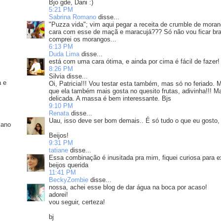
Bjo gde, Dani :)
5:21 PM
Sabrina Romano
disse...
"Puzza vida"; vim aqui pegar a receita de crumble de mora
cara com esse de maçã e maracujá??? Só não vou ficar bra
comprei os morangos...
6:13 PM
Duda Lima
disse...
está com uma cara ótima, e ainda por cima é fácil de fazer!
8:26 PM
Silvia disse...
a e
Oi, Patricia!!! Vou testar esta também, mas só no feriado
que ela também mais gosta no quesito frutas, adivinha!!! M
delicada. A massa é bem interessante. Bjs
9:10 PM
Renata
disse...
Uau, isso deve ser bom demais.. É só tudo o que eu gosto,
iano
Beijos!
9:31 PM
tatiane
disse...
Essa combinação é inusitada pra mim, fiquei curiosa para e
beijos querida
11:41 PM
BeckyZombie
disse...
nossa, achei esse blog de dar água na boca por acaso!
adorei!
vou seguir, certeza!
bj
s