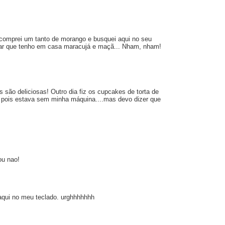
comprei um tanto de morango e busquei aqui no seu
rar que tenho em casa maracujá e maçã... Nham, nham!
 são deliciosas! Outro dia fiz os cupcakes de torta de
, pois estava sem minha máquina....mas devo dizer que
ou nao!
aqui no meu teclado. urghhhhhhh