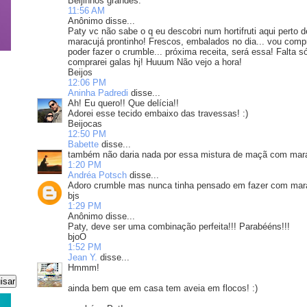
Beijinhos grandes.
11:56 AM
Anônimo disse...
Paty vc não sabe o q eu descobri num hortifruti aqui pert
maracujá prontinho! Frescos, embalados no dia... vou compr
poder fazer o crumble... próxima receita, será essa! Falta 
comprarei galas hj! Huuum Não vejo a hora!
Beijos
12:06 PM
Aninha Padredi
disse...
Ah! Eu quero!! Que delícia!!
Adorei esse tecido embaixo das travessas! :)
Beijocas
12:50 PM
Babette
disse...
também não daria nada por essa mistura de maçã com maracu
1:20 PM
Andréa Potsch
disse...
Adoro crumble mas nunca tinha pensado em fazer com marac
bjs
1:29 PM
Anônimo disse...
Paty, deve ser uma combinação perfeita!!! Parabééns!!!
bjoO
1:52 PM
Jean Y.
disse...
Hmmm!
ainda bem que em casa tem aveia em flocos! :)