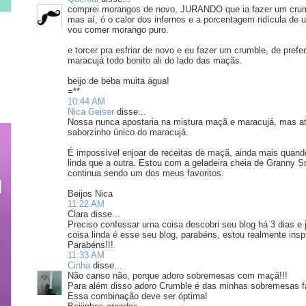
comprei morangos de novo, JURANDO que ia fazer um cru
mas aí, ó o calor dos infernos e a porcentagem ridícula d
vou comer morango puro.
e torcer pra esfriar de novo e eu fazer um crumble, de pref
maracujá todo bonito ali do lado das maçãs.
beijo de beba muita água!
=**
10:44 AM
Nica Geiser
disse...
Nossa nunca apostaria na mistura maçã e maracujá, mas at
saborzinho único do maracujá.
É impossível enjoar de receitas de maçã, ainda mais quan
linda que a outra. Estou com a geladeira cheia de Granny Sm
continua sendo um dos meus favoritos.
Beijos Nica
11:22 AM
Clara disse...
Preciso confessar uma coisa descobri seu blog há 3 dias e j
coisa linda é esse seu blog, parabéns, estou realmente insp
Parabéns!!!
11:33 AM
Cinha
disse...
Não canso não, porque adoro sobremesas com maçã!!!
Para além disso adoro Crumble é das minhas sobremesas fa
Essa combinação deve ser óptima!