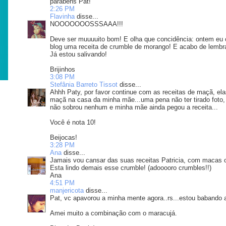
parabéns Pat!
2:26 PM
Flavinha
disse...
NOOOOOOOSSSAAA!!!
Deve ser muuuuito bom! E olha que concidência: ontem eu 
blog uma receita de crumble de morango! E acabo de lemb
Já estou salivando!
Brijinhos
3:08 PM
Stefânia Barreto Tissot
disse...
Ahhh Paty, por favor continue com as receitas de maçã, elas
maçã na casa da minha mãe...uma pena não ter tirado foto
não sobrou nenhum e minha mãe ainda pegou a receita...
Você é nota 10!
Beijocas!
3:28 PM
Ana
disse...
Jamais vou cansar das suas receitas Patricia, com macas 
Esta lindo demais esse crumble! (adooooro crumbles!!)
Ana
4:51 PM
manjericota
disse...
Pat, vc apavorou a minha mente agora..rs...estou babando 
Amei muito a combinação com o maracujá.