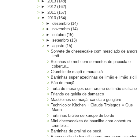
►
2013
(148)
►
2012
(162)
►
2011
(157)
▼
2010
(164)
►
dezembro
(14)
►
novembro
(14)
►
outubro
(15)
►
setembro
(13)
▼
agosto
(15)
Sorvete de cheesecake com mesclado de amor
limã...
Bolinhos de mel com sementes de papoula e
cobertur...
Crumble de maçã e maracujá
Barrinhas super azedinhas de limão e limão sicil
Pão de maçã
Torta de morangos com creme de limão siciliano
Friands de geléia de damasco
Madeleines de maçã, canela e gengibre
Technicolor Kitchen + Claude Troisgros = Que
Marra...
Tortinhas brûlée de xarope de bordo
Mini cheesecakes de baunilha com cobertura
crumble...
Barrinhas de praliné de pecã
Panna cotta de baunilha com morangos assado