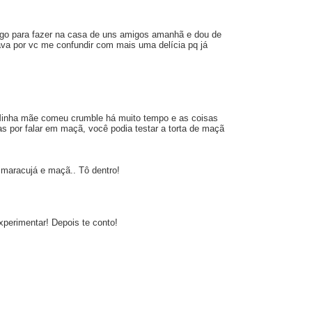
ngo para fazer na casa de uns amigos amanhã e dou de
va por vc me confundir com mais uma delícia pq já
. Minha mãe comeu crumble há muito tempo e as coisas
as por falar em maçã, você podia testar a torta de maçã
 maracujá e maçã.. Tô dentro!
xperimentar! Depois te conto!