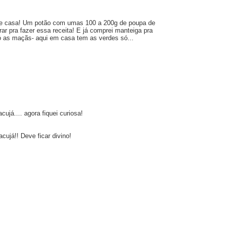
o de casa! Um potão com umas 100 a 200g de poupa de
ar pra fazer essa receita! E já comprei manteiga pra
só as maçãs- aqui em casa tem as verdes só...
já.... agora fiquei curiosa!
ujá!! Deve ficar divino!