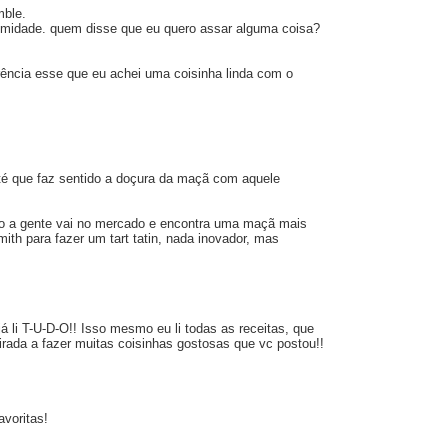
mble.
e umidade. quem disse que eu quero assar alguma coisa?
erência esse que eu achei uma coisinha linda com o
é que faz sentido a doçura da maçã com aquele
do a gente vai no mercado e encontra uma maçã mais
ith para fazer um tart tatin, nada inovador, mas
á li T-U-D-O!! Isso mesmo eu li todas as receitas, que
irada a fazer muitas coisinhas gostosas que vc postou!!
voritas!