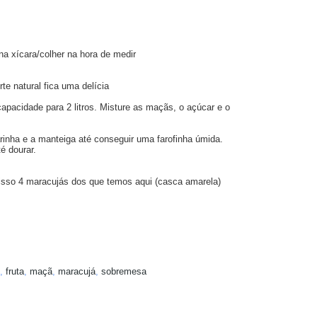
na xícara/colher na hora de medir
te natural fica uma delícia
apacidade para 2 litros. Misture as maçãs, o açúcar e o
inha e a manteiga até conseguir uma farofinha úmida.
é dourar.
r isso 4 maracujás dos que temos aqui (casca amarela)
,
fruta
,
maçã
,
maracujá
,
sobremesa