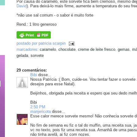
Por causa do caramelo, este sorvete fica bem cremoso, mesmo depo
David
). Para deixá-lo mais firme, aumente a temperatura do seu fr
*não use sal comum - o sabor é muito forte
Rend.: 1 litro generoso
postado por
patricia scarpin
marcadores:
caramelo
,
chocolate
,
creme de leite fresco
,
gemas
,
má
gelada
,
sorvete
29 comentários:
Bibi
disse...
Nossa Patrícia :( Bom, cuide-se. Vou tentar fazer o sorvete
desejos para esse Natal).
Beijinhos, obrigada pela receita e espero que seu dedo melh
Bibi
2:50 PM
manjericota
disse...
Esse calor merece sorvete mesmo! Não conhecia sorvete de c
No fim de semana eu fiz o tal do muffin, uma receita sua, ja 
vc no texto, pois fiz uma receita sua. Amanhã de uma pass
não tinha avelã, ai fiz com nozes.