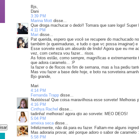
Bjs,
Dani
3:39 PM
Marina Mott
disse...
Que droga machucar o dedo!! Tomara que sare logo! Super b
4:11 PM
Mari
disse...
Pat querida, espero que você se recupere do machucado no 
também (e queimaduras, e tudo o que vc possa imaginar) e s
Esse sorvete está um absurdo de lindo! Agora que eu me ace
vez, com certeza vou fazer... risos.
As fotos estão, como sempre, magníficas e extremamente t
que adora caramelo... :P
Ia fazer o de flocos no fim de semana, mas a Isa pediu tant
Mas vou fazer a base dele hoje, e boto na sorveteira amanhã
Bjo grande,
Mari
4:14 PM
Fernanda Trapp
disse...
Nuóóóssa! Que coisa maravilhosa esse sorvete! Melhoras pa
4:16 PM
Cinthya Rachel
disse...
tadinha! melhoras! agora qto ao sorvete: MEO DEOS!
5:04 PM
ameixa seca
disse...
Infelizmente, não dá para eu fazer. Faltam-me alguns ingred
Mas adoraria provar, até porque adoro o sabor de caramelo :
5:58 PM