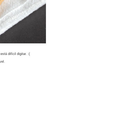
á difícil digitar. :(
vel.