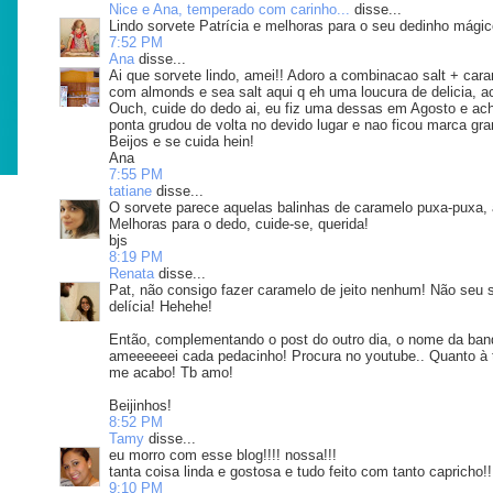
Nice e Ana, temperado com carinho...
disse...
Lindo sorvete Patrícia e melhoras para o seu dedinho mágico
7:52 PM
Ana
disse...
Ai que sorvete lindo, amei!! Adoro a combinacao salt + car
com almonds e sea salt aqui q eh uma loucura de delicia, ac
Ouch, cuide do dedo ai, eu fiz uma dessas em Agosto e ache
ponta grudou de volta no devido lugar e nao ficou marca gra
Beijos e se cuida hein!
Ana
7:55 PM
tatiane
disse...
O sorvete parece aquelas balinhas de caramelo puxa-puxa
Melhoras para o dedo, cuide-se, querida!
bjs
8:19 PM
Renata
disse...
Pat, não consigo fazer caramelo de jeito nenhum! Não seu 
delícia! Hehehe!
Então, complementando o post do outro dia, o nome da ban
ameeeeeei cada pedacinho! Procura no youtube.. Quanto à 
me acabo! Tb amo!
Beijinhos!
8:52 PM
Tamy
disse...
eu morro com esse blog!!!! nossa!!!
tanta coisa linda e gostosa e tudo feito com tanto capricho!!!
9:10 PM