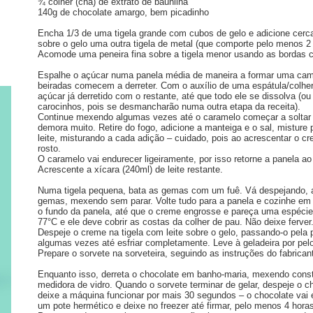
¾ colher (chá) de extrato de baunilha
140g de chocolate amargo, bem picadinho
Encha 1/3 de uma tigela grande com cubos de gelo e adicione cerca
sobre o gelo uma outra tigela de metal (que comporte pelo menos 2 li
Acomode uma peneira fina sobre a tigela menor usando as bordas 
Espalhe o açúcar numa panela média de maneira a formar uma ca
beiradas comecem a derreter. Com o auxílio de uma espátula/colher
açúcar já derretido com o restante, até que todo ele se dissolva (
carocinhos, pois se desmancharão numa outra etapa da receita).
Continue mexendo algumas vezes até o caramelo começar a soltar f
demora muito. Retire do fogo, adicione a manteiga e o sal, misture
leite, misturando a cada adição – cuidado, pois ao acrescentar o cr
rosto.
O caramelo vai endurecer ligeiramente, por isso retorne a panela 
Acrescente a xícara (240ml) de leite restante.
Numa tigela pequena, bata as gemas com um fuê. Vá despejando, a
gemas, mexendo sem parar. Volte tudo para a panela e cozinhe em 
o fundo da panela, até que o creme engrosse e pareça uma espécie
77°C e ele deve cobrir as costas da colher de pau. Não deixe ferver
Despeje o creme na tigela com leite sobre o gelo, passando-o pela p
algumas vezes até esfriar completamente. Leve à geladeira por pel
Prepare o sorvete na sorveteira, seguindo as instruções do fabrican
Enquanto isso, derreta o chocolate em banho-maria, mexendo consta
medidora de vidro. Quando o sorvete terminar de gelar, despeje o ch
deixe a máquina funcionar por mais 30 segundos – o chocolate vai e
um pote hermético e deixe no freezer até firmar, pelo menos 4 hora