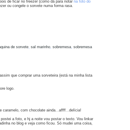
is de ficar no freezer (como dá para notar
na foto do
eezer ou congele o sorvete numa forma rasa.
quina de sorvete
,
sal marinho
,
sobremesa
,
sobremesa
 assim que comprar uma sorveteira (está na minha lista
ore logo.
aramelo, com chocolate ainda...affff...delícia!
postei a foto, e hj a noite vou postar o texto. Vou linkar
adinha no blog e veja como ficou. Só mudei uma coisa,