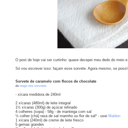
O post de hoje vai ser curtinho: quase decepei meu dedo do meio e est
Só vou escrever isso: façam esse sorvete. Agora mesmo, se possí
Sorvete de caramelo com flocos de chocolate
do
mago dos sorvetes
- xícara medidora de 240ml
2 xícaras (480ml) de leite integral
1½ xícaras (300g) de açúcar refinado
4 colheres (sopa) - 58g - de manteiga com sal
½ colher (chá) rasa de sal marinho ou flor de sal* - usei
Maldon
1 xícara (240ml) de creme de leite fresco
5 gemas grandes