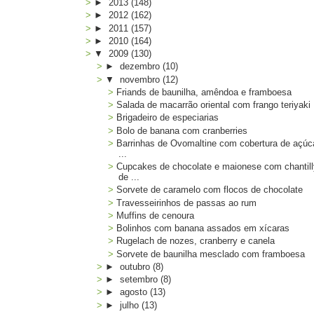
►
2013
(148)
►
2012
(162)
►
2011
(157)
►
2010
(164)
▼
2009
(130)
►
dezembro
(10)
▼
novembro
(12)
Friands de baunilha, amêndoa e framboesa
Salada de macarrão oriental com frango teriyaki
Brigadeiro de especiarias
Bolo de banana com cranberries
Barrinhas de Ovomaltine com cobertura de açúc
...
Cupcakes de chocolate e maionese com chantil
de ...
Sorvete de caramelo com flocos de chocolate
Travesseirinhos de passas ao rum
Muffins de cenoura
Bolinhos com banana assados em xícaras
Rugelach de nozes, cranberry e canela
Sorvete de baunilha mesclado com framboesa
►
outubro
(8)
►
setembro
(8)
►
agosto
(13)
►
julho
(13)