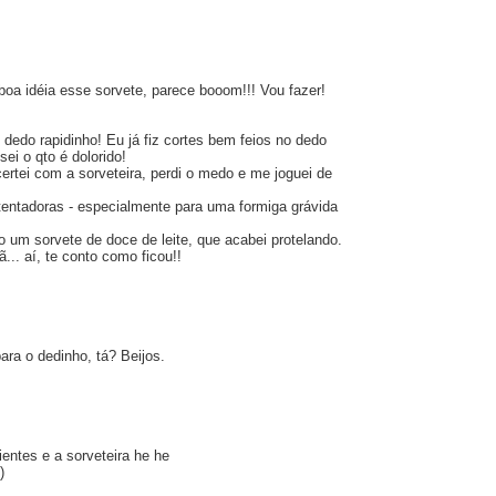
oa idéia esse sorvete, parece booom!!! Vou fazer!
dedo rapidinho! Eu já fiz cortes bem feios no dedo
ei o qto é dolorido!
rtei com a sorveteira, perdi o medo e me joguei de
entadoras - especialmente para uma formiga grávida
o um sorvete de doce de leite, que acabei protelando.
... aí, te conto como ficou!!
ra o dedinho, tá? Beijos.
ientes e a sorveteira he he
)