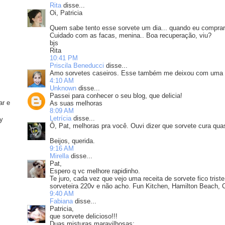
Rita
disse...
Oi, Patricia
Quem sabe tento esse sorvete um dia... quando eu comprar
Cuidado com as facas, menina.. Boa recuperação, viu?
bjs
Rita
10:41 PM
Priscila Beneducci
disse...
Amo sorvetes caseiros. Esse também me deixou com uma ba
4:10 AM
Unknown
disse...
Passei para conhecer o seu blog, que delicia!
ar e
As suas melhoras
8:09 AM
Letrícia
disse...
ly
Ô, Pat, melhoras pra você. Ouvi dizer que sorvete cura qua
Beijos, querida.
9:16 AM
Mirella
disse...
Pat,
Espero q vc melhore rapidinho.
Te juro, cada vez que vejo uma receita de sorvete fico tris
sorveteira 220v e não acho. Fun Kitchen, Hamilton Beach, Cu
9:40 AM
Fabiana
disse...
Patricia,
que sorvete delicioso!!!
Duas misturas maravilhosas: