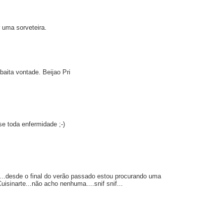
 uma sorveteira.
ita vontade. Beijao Pri
se toda enfermidade ;-)
te...desde o final do verão passado estou procurando uma
isinarte...não acho nenhuma....snif snif...