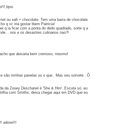
!!!,bjos.
amel ou salt + chocolate. Tem uma barra de chocolate
ho q vc iria gostar tbem Patricia!
i q ia ficar com a ponta do dedo quadrado, sorte q a
nde... nos e os desastres culinarios nao?!
, acho que deixaria bem cremoso, mesmo!
se são minhas panelas ou o que.. Mas seu sorvete.. Ô
da da Zooey Deschanel é 'She & Him'. Escuta só, eu
trilha com Smiths, deixa chegar aqui em DVD que eu
! adorei!!!