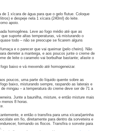
 de 1 xícara de água para que o gelo flutue. Coloque
tros) e despeje nela 1 xícara (240ml) do leite.
como apoio.
mada homogênea. Leve ao fogo médio até que as
 que suporte altas temperaturas, vá misturando o
ou quase todo – não se preocupe se ficarem alguns
umaça e o parecer que vai queimar (pelo cheiro). Não
 para derreter a manteiga, e aos poucos junte o creme de
eme de leite o caramelo vai borbulhar bastante; afaste o
ao fogo baixo e vá mexendo até homogeneizar.
os poucos, uma parte do líquido quente sobre as
fogo baixo, misturando sempre, raspando as laterais e
 de mingau – a temperatura do creme deve ser de 71 a
.
eneira. Junte a baunilha, misture, e então misture mais
o menos 8 horas.
te.
ntemente, e então o transfira para uma xícara/jarrinha
ocolate em fio, diretamente para dentro da sorveteira e
ndurecer, formando os flocos. Transfira o sorvete para
s.