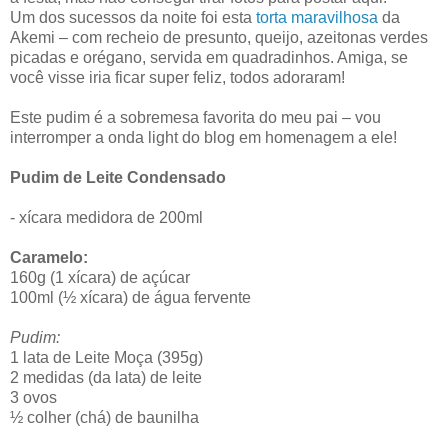
Um dos sucessos da noite foi esta
torta maravilhosa
da
Akemi – com recheio de presunto, queijo, azeitonas verdes
picadas e orégano, servida em quadradinhos. Amiga, se
você visse iria ficar super feliz, todos adoraram!
Este pudim é a sobremesa favorita do meu pai – vou
interromper a onda light do blog em homenagem a ele!
Pudim de Leite Condensado
- xícara medidora de 200ml
Caramelo:
160g (1 xícara) de açúcar
100ml (½ xícara) de água fervente
Pudim:
1 lata de Leite Moça (395g)
2 medidas (da lata) de leite
3 ovos
½ colher (chá) de baunilha