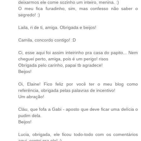
deixarmos ele come sozinho um inteiro, menina. :)
O meu fica furadinho, sim, mas confesso não saber o
segredo! :)
Laila, ri de ti, amiga. Obrigada e beijos!
Camila, concordo contigo! :D
Ci, esse aqui foi assim inteirinho pra casa do papito... Nem
cheguei perto, amiga, pois é um perigo! risos
Obrigada pelo carinho, papai tb agradece!
Beijos!
Oi, Elaine! Fico feliz por você ter o meu blog como
referência, obrigada pelas palavras de incentivo!
Um abração!
Cláu, que fofa a Gabi - aposto que deve ficar uma delícia o
pudim dela.
Beijos!
Lucia, obrigada, ele ficou todo-todo com os comentários
aqui, contei pra ele! :)