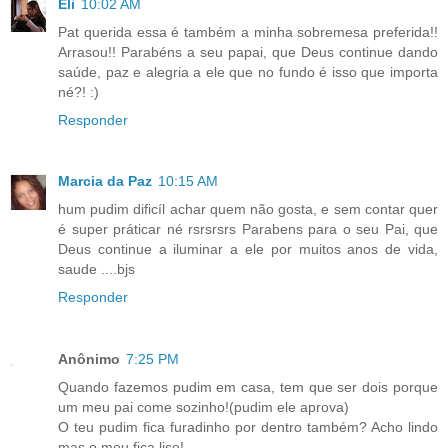
Eli
10:02 AM
Pat querida essa é também a minha sobremesa preferida!!
Arrasou!! Parabéns a seu papai, que Deus continue dando
saúde, paz e alegria a ele que no fundo é isso que importa
né?! :)
Responder
Marcia da Paz
10:15 AM
hum pudim dificíl achar quem não gosta, e sem contar quer
é super práticar né rsrsrsrs Parabens para o seu Pai, que
Deus continue a iluminar a ele por muitos anos de vida,
saude ....bjs
Responder
Anônimo
7:25 PM
Quando fazemos pudim em casa, tem que ser dois porque
um meu pai come sozinho!(pudim ele aprova)
O teu pudim fica furadinho por dentro também? Acho lindo
mas o meu fica liso!